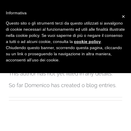
Skip
Informativa
×
to
Questo sito o gli strumenti terzi da questo utilizzati si avvalgono
content
di cookie necessari al funzionamento ed utili alle finalità illustrate
nella cookie policy. Se vuoi saperne di più o negare il consenso
a tutti o ad alcuni cookie, consulta la
cookie policy
.
Chiudendo questo banner, scorrendo questa pagina, cliccando
su un link o proseguendo la navigazione in altra maniera,
acconsenti all’uso dei cookie.
About
Domenico
This author has not yet filled in any details.
So far Domenico has created 0 blog entries.